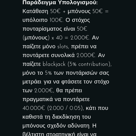
Παράδειγμα Υπολογισμού:
Κατάθεση 50€ + μπόνους 50€ =
υπόλοιπο 100€. Ο στόχος
πονταρίσματος είναι 50€
(μπόνους) x 40 = 2.000€. Αν
παίζετε μόνο slots, πρέπει να
ποντάρετε συνολικά 2.000€. Αν
παίζετε blackjack (5% contribution),
μόνο το 5% των ποντάρισών σας
μετράει: για να φτάσετε τον στόχο
των 2.000€, θα πρέπει
πραγματικά να ποντάρετε
40.000€ (2.000 / 0.05), κάτι που
καθιστά τη διεκδίκηση του
μπόνους σχεδόν αδύνατη. Η
βέλτιστη στρατηγική είναι να