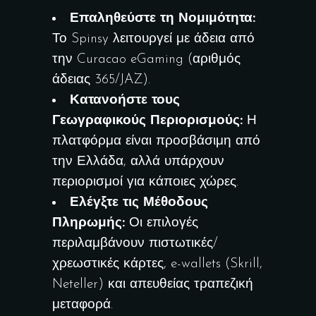
Επαληθεύστε τη Νομιμότητα:
Το Spinsy λειτουργεί με άδεια από
την Curacao eGaming (αριθμός
άδειας 365/JAZ).
Κατανοήστε τους
Γεωγραφικούς Περιορισμούς:
Η
πλατφόρμα είναι προσβάσιμη από
την Ελλάδα, αλλά υπάρχουν
περιορισμοί για κάποιες χώρες.
Ελέγξτε τις Μέθοδους
Πληρωμής:
Οι επιλογές
περιλαμβάνουν πιστωτικές/
χρεωστικές κάρτες, e-wallets (Skrill,
Neteller) και απευθείας τραπεζική
μεταφορά.