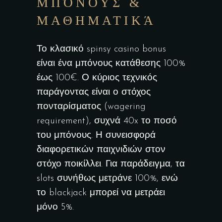
ΜΠΌΝΟΥΣ &
ΜΑΘΗΜΑΤΙΚΆ
Το κλασικό spinsy casino bonus
είναι ένα μπόνους κατάθεσης 100%
έως 100€. Ο κύριος τεχνικός
παράγοντας είναι ο στόχος
πονταρίσματος (wagering
requirement), συχνά 40x το ποσό
του μπόνους. Η συνεισφορά
διαφορετικών παιχνιδιών στον
στόχο ποικίλλει. Για παράδειγμα, τα
slots συνήθως μετράνε 100%, ενώ
το blackjack μπορεί να μετράει
μόνο 5%.