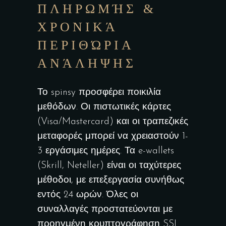
ΠΛΗΡΩΜΉΣ &
ΧΡΟΝΙΚΆ
ΠΕΡΙΘΏΡΙΑ
ΑΝΆΛΗΨΗΣ
Το spinsy προσφέρει ποικιλία
μεθόδων. Οι πιστωτικές κάρτες
(Visa/Mastercard) και οι τραπεζικές
μεταφορές μπορεί να χρειαστούν 1-
3 εργάσιμες ημέρες. Τα e-wallets
(Skrill, Neteller) είναι οι ταχύτερες
μέθοδοι, με επεξεργασία συνήθως
εντός 24 ωρών. Όλες οι
συναλλαγές προστατεύονται με
προηγμένη κρυπτογράφηση SSL.