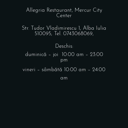
Allegria Restaurant, Mercur City
Center
Str. Tudor Vladimirescu 1, Alba Iulia
510095,
Tel. 0743068069,
Deschis:
duminică – joi 10:00 am – 23:00
pm
vineri – sâmbătă 10:00 am – 24:00
am