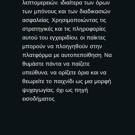
λεπτομερειών, ιδιαίτερα των όρων
των μπόνους και των διαδικασιών
ασφαλείας. Χρησιμοποιώντας τις
στρατηγικές και τις πληροφορίες
αυτού του εγχειριδίου, οι παίκτες
μπορούν να πλοηγηθούν στην
πλατφόρμα με αυτοπεποίθηση. Να
θυμάστε πάντα να παίζετε
υπεύθυνα, να ορίζετε όρια και να
θεωρείτε το παιχνίδι ως μια μορφή
ψυχαγωγίας, όχι ως πηγή
εισοδήματος.