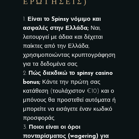
ΕΡΩΤΉΣΕΙΣ)
Είναι το Spinsy νόμιμο και
ασφαλές στην Ελλάδα;
Ναι,
λειτουργεί με άδεια και δέχεται
παίκτες από την Ελλάδα,
χρησιμοποιώντας κρυπτογράφηση
για τα δεδομένα σας.
Πώς διεκδικώ το spinsy casino
bonus;
Κάντε την πρώτη σας
κατάθεση (τουλάχιστον €10) και ο
μπόνους θα προστεθεί αυτόματα ή
μπορείτε να εισάγετε έναν κωδικό
προσφοράς.
Ποιοι είναι οι όροι
πονταρίσματος (wagering) για