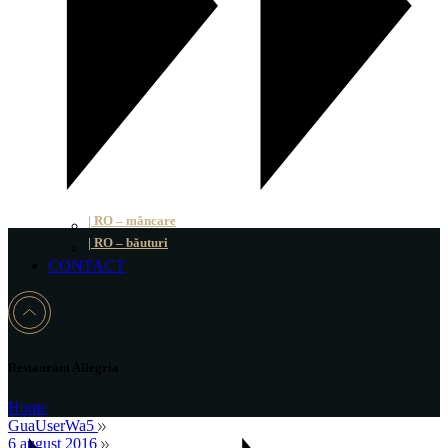
| RO – mâncare
| RO – băuturi
CONTACT
Restaurant Allegria
Home
GuaUserWa5
6 august 2016