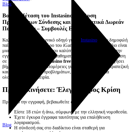
Blog
Βαθιά Εξέταση του Instasino: Επίλυση
Προβλημάτων Σύνδεσης και Μαθηματικά Δωρεάν
Περιστροφών – Συμβουλές Ειδικού
Καλώς ήρθατε στον τεχνικό οδηγό για το
Instasino
, έναν δημοφιλή
παίκτη στον ελληνικό χώρο του iGaming. Αυτό το εγχειρίδιο είναι
μια εξαντλητική ανάλυση που καλύπτει όλες τις πτυχές, από την
εγγραφή έως τα προηγμένα μαθηματικά των μπόνους, με έμφαση
σε
instasino login
και
instasino free spins
. Θα σας καθοδηγήσει
βήμα-προς-βήμα, με λεπτομέρειες για την ασφάλεια, την τραπεζική
και την αντιμετώπιση προβλημάτων, εξασφαλίζοντας μια
ολοκληρωμένη εμπειρία.
Πριν Ξεκινήσετε: Έλεγχος Προς Κρίση
Πριν από την εγγραφή, βεβαιωθείτε ότι:
Είστε 18 ετών ή άνω, σύμφωνα με την ελληνική νομοθεσία.
Έχετε έγκυρα έγγραφα ταυτότητας για επαλήθευση
λογαριασμού.
Blog
Η σύνδεσή σας στο διαδίκτυο είναι σταθερή για