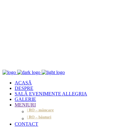
ACASĂ
DESPRE
SALĂ EVENIMENTE ALLEGRIA
GALERIE
MENIURI
| RO – mâncare
| RO – băuturi
CONTACT