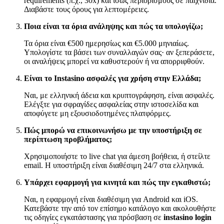
requirements (π.χ., 30x) και ίσως περιορισμούς σε παιχνίδια.
Διαβάστε τους όρους για λεπτομέρειες.
Ποια είναι τα όρια ανάληψης και πώς τα υπολογίζω;
Τα όρια είναι €500 ημερησίως και €5.000 μηνιαίως.
Υπολογίστε τα βάσει των συναλλαγών σας· αν ξεπεράσετε,
οι αναλήψεις μπορεί να καθυστερούν ή να απορριφθούν.
Είναι το Instasino ασφαλές για χρήση στην Ελλάδα;
Ναι, με ελληνική άδεια και κρυπτογράφηση, είναι ασφαλές.
Ελέγξτε για σφραγίδες ασφαλείας στην ιστοσελίδα και
αποφύγετε μη εξουσιοδοτημένες πλατφόρμες.
Πώς μπορώ να επικοινωνήσω με την υποστήριξη σε
περίπτωση προβλήματος;
Χρησιμοποιήστε το live chat για άμεση βοήθεια, ή στείλτε
email. Η υποστήριξη είναι διαθέσιμη 24/7 στα ελληνικά.
Υπάρχει εφαρμογή για κινητά και πώς την εγκαθιστώ;
Ναι, η εφαρμογή είναι διαθέσιμη για Android και iOS.
Κατεβάστε την από τον επίσημο κατάλογο και ακολουθήστε
τις οδηγίες εγκατάστασης για πρόσβαση σε
instasino login