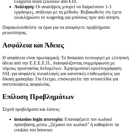
ελάχιστα ποσά ξεκινούν από €10.
Ανάληψη:
Οι αναλήψεις μπορεί να διαρκέσουν 1-3
εργάσιμες, ανάλογα με τη μέθοδο. Βεβαιωθείτε ότι έχετε
ολοκληρώσει το wagering για μπόνους πριν από αίτηση.
Παρακολουθείστε τα όρια για να αποφύγετε προβλήματα
ρευστότητας.
Ασφάλεια και Άδειες
Η ασφάλεια είναι πρωταρχική: Το Instasino λειτουργεί με ελληνική
άδεια από την Ε.Ε.Ε.Ε.Π., διασφαλίζοντας συμμόρφωση με
νόμους προστασίας δεδομένων. Χρησιμοποιεί κρυπτογράφηση
SSL για ασφαλείς συναλλαγές και κανονικές επιθεωρήσεις για
δίκαιη gameplay. Για έλεγχο, επισκεφτείτε την ιστοσελίδα για
πιστοποιήσεις ασφαλείας.
Επίλυση Προβλημάτων
Συχνά προβλήματα και λύσεις:
instasino login αποτυχία:
Επαναφέρετε τον κωδικό
πρόσβασης μέσω „Ξέχασα τον κωδικό” ή καθαρίστε τα
cookies του browser.