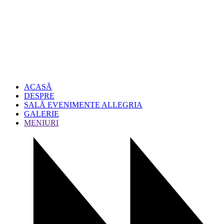
ACASĂ
DESPRE
SALĂ EVENIMENTE ALLEGRIA
GALERIE
MENIURI