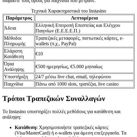
διαβάστε τους όρους για παιχνίδια που μετράνε.
Τεχνικά Χαρακτηριστικά του Instasino
Παράμετρος
Λεπτομέρεια
Ελληνική Επιτροπή Εποπτείας και Ελέγχου
Άδεια
Παιγνίων (Ε.Ε.Ε.Ε.Π.)
Μέθοδοι
Τραπεζικές μεταφορές, πιστωτικές κάρτες, e-
Πληρωμής
wallets (π.χ., PayPal)
Ελάχιστη
€10
Κατάθεση
Όρια
€500 ημερησίως, €5.000 μηνιαίως
Ανάληψης
Υποστήριξη
24/7 μέσω live chat, email, τηλεφώνου
Παιχνίδια
Πάνω από 1000 slots, τραπέζια, live casino
Τρόποι Τραπεζικών Συναλλαγών
Το Instasino υποστηρίζει πολλές μεθόδους για κατάθεση και
ανάληψη:
Κατάθεση:
Χρησιμοποιήστε τραπεζικές κάρτες
(Visa/MasterCard) ή e-wallets για άμεση επεξεργασία. Τα