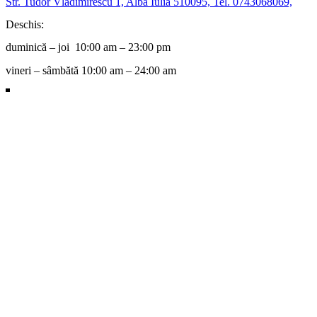
Str. Tudor Vladimirescu 1, Alba Iulia 510095,
Tel. 0743068069,
Deschis:
duminică – joi 10:00 am – 23:00 pm
vineri – sâmbătă 10:00 am – 24:00 am