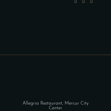
Allegria Restaurant, Mercur City
Center