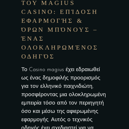
ΤΟΥ MAGIUS
CASINO: ΕΠΊΔΟΣΗ
ΕΦΑΡΜΟΓΉΣ &
ΌΡΩΝ ΜΠΌΝΟΥΣ –
ΈΝΑΣ
ΟΛΟΚΛΗΡΩΜΈΝΟΣ
ΟΔΗΓΌΣ
Το
Casino magius
έχει εδραιωθεί
ως ένας δημοφιλής προορισμός
για τον ελληνικό παιχνιδιώτη,
προσφέροντας μια ολοκληρωμένη
εμπειρία τόσο από τον περιηγητή
όσο και μέσω της αφιερωμένης
εφαρμογής. Αυτός ο τεχνικός
οδηγός έχει σχεδιαστεί για να