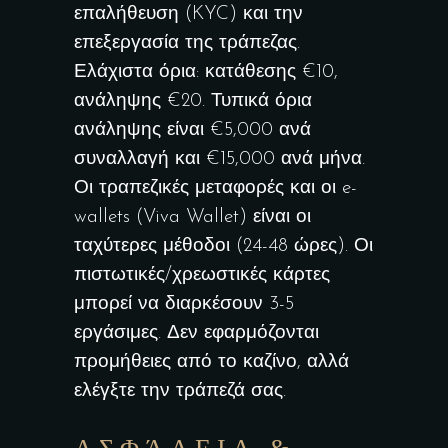
επαλήθευση (KYC) και την
επεξεργασία της τράπεζας.
Ελάχιστα όρια: κατάθεσης €10,
ανάληψης €20. Τυπικά όρια
ανάληψης είναι €5,000 ανά
συναλλαγή και €15,000 ανά μήνα.
Οι τραπεζικές μεταφορές και οι e-
wallets (Viva Wallet) είναι οι
ταχύτερες μέθοδοι (24-48 ώρες). Οι
πιστωτικές/χρεωστικές κάρτες
μπορεί να διαρκέσουν 3-5
εργάσιμες. Δεν εφαρμόζονται
προμήθειες από το καζίνο, αλλά
ελέγξτε την τράπεζά σας.