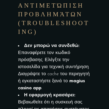
ΑΝΤΙΜΕΤΏΠΙΣΗ
ΠΡΟΒΛΗΜΆΤΩΝ
(TROUBLESHOOT
ING)
Δεν μπορώ να συνδεθώ:
Επαναφέρετε τον κωδικό
πρόσβασης. Ελέγξτε την
ιστοσελίδα για τεχνική συντήρηση.
Διαγράψτε το cache του περιηγητή
ή εγκαταστήστε ξανά το
magius
casino app
.
Η εφαρμογή κρασάρει:
Βεβαιωθείτε ότι η συσκευή σας