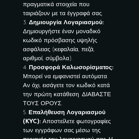
πραγματικά στοιχεία που
ταιριάζουν με τα έγγραφά σας.
Δημιουργία Λογαριασμού:
Δημιουργήστε έναν μοναδικό
κωδικό πρόσβασης υψηλής
ασφάλειας (κεφαλαία, πεζά,
αριθμοί, σύμβολα).
Προσφορά Καλωσορίσματος:
Μπορεί να εμφανιστεί αυτόματα.
Αν όχι, εισάγετε τον κωδικό κατά
την πρώτη κατάθεση. ΔΙΑΒΑΣΤΕ
ΤΟΥΣ ΟΡΟΥΣ.
Επαλήθευση Λογαριασμού
(KYC):
Αποστείλετε φωτογραφίες
των εγγράφων σας μέσω της