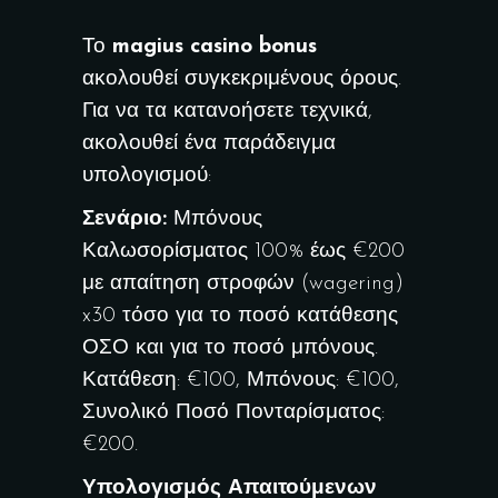
Το
magius casino bonus
ακολουθεί συγκεκριμένους όρους.
Για να τα κατανοήσετε τεχνικά,
ακολουθεί ένα παράδειγμα
υπολογισμού:
Σενάριο:
Μπόνους
Καλωσορίσματος 100% έως €200
με απαίτηση στροφών (wagering)
x30 τόσο για το ποσό κατάθεσης
ΟΣΟ και για το ποσό μπόνους.
Κατάθεση: €100, Μπόνους: €100,
Συνολικό Ποσό Πονταρίσματος:
€200.
Υπολογισμός Απαιτούμενων